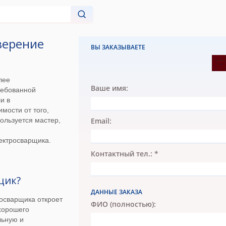
верение
ВЫ ЗАКАЗЫВАЕТЕ
лее
Ваше имя:
ребованной
и в
мости от того,
ользуется мастер,
Email:
ектросварщика.
Контактный тел.: *
щик?
ДАННЫЕ ЗАКАЗА
осварщика откроет
ФИО (полностью):
хорошего
льную и