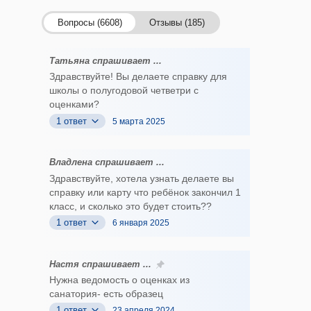
Вопросы (6608)
Отзывы (185)
Татьяна спрашивает ...
Здравствуйте! Вы делаете справку для
школы о полугодовой четветри с
оценками?
1 ответ
5 марта 2025
Владлена спрашивает ...
Здравствуйте, хотела узнать делаете вы
справку или карту что ребёнок закончил 1
класс, и сколько это будет стоить??
1 ответ
6 января 2025
Настя спрашивает ...
Нужна ведомость о оценках из
санатория- есть образец
1 ответ
23 апреля 2024