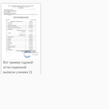
Вот пример годовой
аттестационной
выписки ученика 11
класса.
оты с нами или где лучше купить табель-