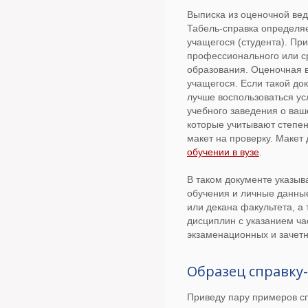
Выписка из оценочной вед
Табель-справка определяе
учащегося (студента). Пр
профессионального или с
образования. Оценочная 
учащегося. Если такой до
лучше воспользоваться ус
учебного заведения о ваш
которые учитывают степе
макет на проверку. Макет
обучении в вузе
.
В таком документе указыв
обучения и личные данные
или декана факультета, а
дисциплин с указанием ча
экзаменационных и зачетн
Образец справку-
Приведу пару примеров сп