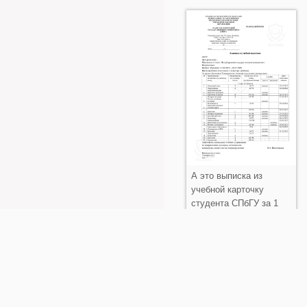
А это выписка из
учебной карточку
студента СПбГУ за 1
семестр обучения в
ВУЗе.
Преимущества раб
выписку?