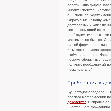
представляет наша компа
работы наша фирма заво
многих клиентов. В случа
они вновь приходят именн
Обратившись в нашу комп
достоверный и качественн
соответствующий всем тр
необходимыми печатями 
максимально быстро. Спра
нашей фирме, не отличает
и вы можете смело предос
любую инстанцию. Наши 
помогут оформить справку 
получите необходимый до
несколько дней.
Требования к до
Существуют определенны
правила в оформлении по
документов
. В справке об
иностранного гражданина