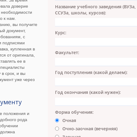
ния. За время
Название учебного заведения (ВУЗа,
евала доверие
ССУЗа, школы, курсов):
е необходимости
о к нам.
анию, вы получите
ый документ,
Курс:
ебованиям, с
и подписями
вка, купленная в
Факультет:
ся от оригинала,
тавлять ее в
специалисты
Год поступления (какой делаем):
в срок, и вы
кумент уже через
Год окончания (какой нужен):
кументу
Форма обучения:
е положения и
добного рода
Очная
 обучении
Очно-заочная (вечерняя)
 должна
Заочная