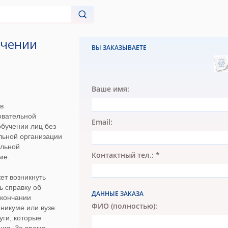
учении
ВЫ ЗАКАЗЫВАЕТЕ
Ваше имя:
в
овательной
Email:
обучении лиц без
льной организации
альной
Контактный тел.: *
ме.
ет возникнуть
ь справку об
ДАННЫЕ ЗАКАЗА
окончании
ФИО (полностью):
никуме или вузе.
уги, которые