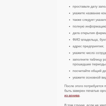
проставьте дату зап
укажите название ком
также следует указа
полную информацию 
дата открытия фирм
ФИО владельца, бухг
адрес предприятия;
укажите число сотруд
заполните таблицу р
прошедшие периоды
посчитайте общий до
укажите основной ви
После этого потребуется 
быть заверен печатью орг
из архива
.
В том случае, если не хва