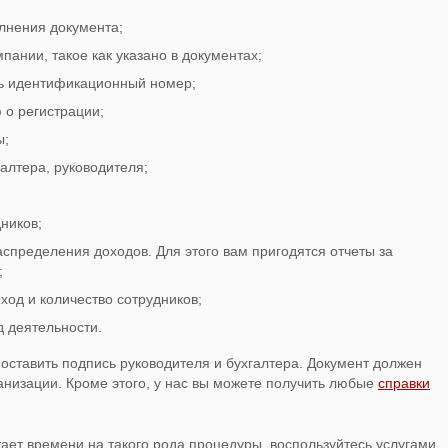
олнения документа;
пании, такое как указано в документах;
ть идентификационный номер;
о регистрации;
ы;
алтера, руководителя;
ников;
аспределения доходов. Для этого вам пригодятся отчеты за
;
ход и количество сотрудников;
д деятельности.
поставить подпись руководителя и бухгалтера. Документ должен
анизации. Кроме этого, у нас вы можете получить любые
справки
тает времени на такого рода процедуры, воспользуйтесь услугами